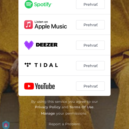
Ferrari Víkend
03:42
Prehrať
Krásne miesto
03:28
Ver Mi - Lipi Remix
01:57
Prehrať
Horúčka
04:54
Prehrať
RED FLAG
03:00
Shadow
03:14
Prehrať
Undress You
02:15
Walque
03:02
Prehrať
Lebanese Cedar
02:53
By using this service you agree to our
Privacy Policy
and
Terms Of Use
.
Manage
your permissions
Report a Problem