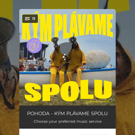
.
11
You're all set!
Teaser
03:53
POHODA - KÝM PLÁVAME SPOLU
Choose your preferred music service
Ja chcem kričať
02:16